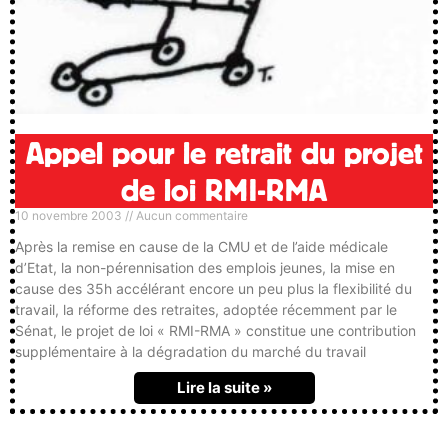
Appel pour le retrait du projet
de loi RMI-RMA
10 novembre 2003
Aucun commentaire
Après la remise en cause de la CMU et de l’aide médicale
d’Etat, la non-pérennisation des emplois jeunes, la mise en
cause des 35h accélérant encore un peu plus la flexibilité du
travail, la réforme des retraites, adoptée récemment par le
Sénat, le projet de loi « RMI-RMA » constitue une contribution
supplémentaire à la dégradation du marché du travail
Lire la suite »