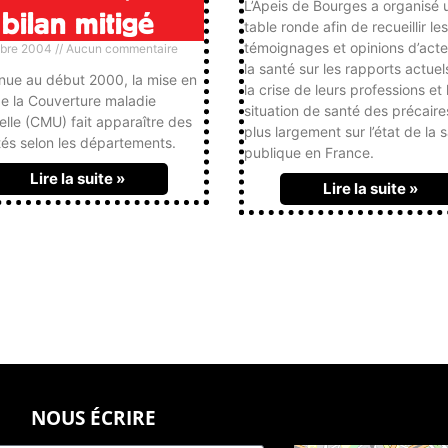
L’Apeis de Bourges a organisé 
bilan mitigé
table ronde afin de recueillir les
témoignages et opinions d’act
bre 2004
Aucun commentaire
la santé sur les rapports actuel
nue au début 2000, la mise en
la crise de leurs professions et 
e la Couverture maladie
situation de santé des précaire
elle (CMU) fait apparaître des
plus largement sur l’état de la 
tés selon les départements.
publique en France.
Lire la suite »
Lire la suite »
NOUS ÉCRIRE