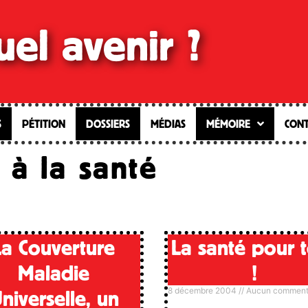
el avenir ?
S
PÉTITION
DOSSIERS
MÉDIAS
MÉMOIRE
CONT
 à la santé
La Couverture
La santé pour 
Maladie
!
8 décembre 2004
Aucun comment
niverselle, un