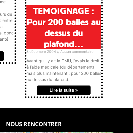
une
TEMOIGNAGE :
eurs de
Pour 200 balles au
s entre
la
dessus du
s, donc
santé
plafond…
8 décembre 2004
Aucun commentaire
Avant qu’il y ait la CMU, j’avais le droit
à l’aide médicale (du département)
mais plus maintenant : pour 200 balles
au dessus du plafond…
Lire la suite »
NOUS RENCONTRER