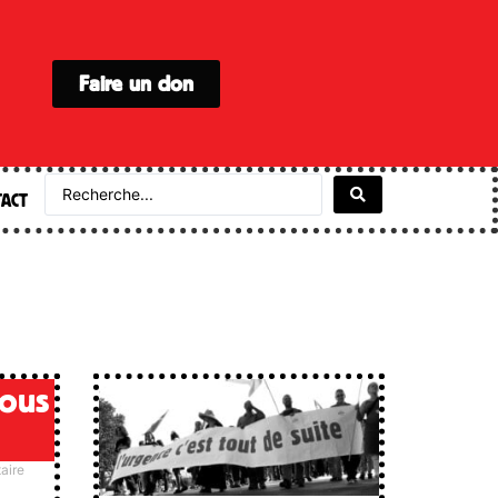
Faire un don
ACT
tous
aire