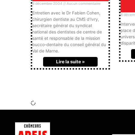
8 décembre 2004
Aucun commentaire
Entretien avec le Dr Fabien Cohen,
8 décem
chirurgien dentiste au CMS d’Ivry,
Interve
secrétaire général du syndicat
place d
national des dentistes de centre de
univers
santé et responsable de la mission
dispari
bucco-dentaire du conseil général du
Val de Marne.
Lire la suite »