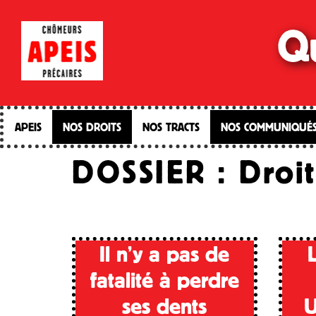
Qu
APEIS
NOS DROITS
NOS TRACTS
NOS COMMUNIQUÉ
DOSSIER : Droit
Il n’y a pas de
fatalité à perdre
ses dents
U