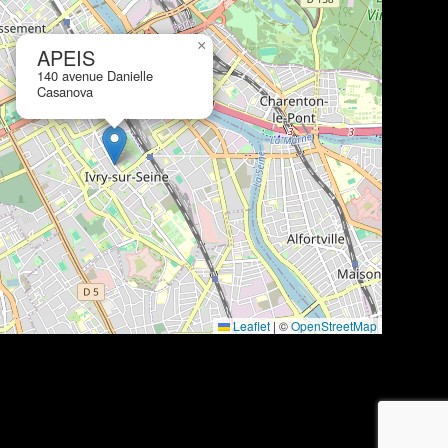
×
APEIS
140 avenue Danielle
Casanova
Leaflet
|
©
OpenStreetMap