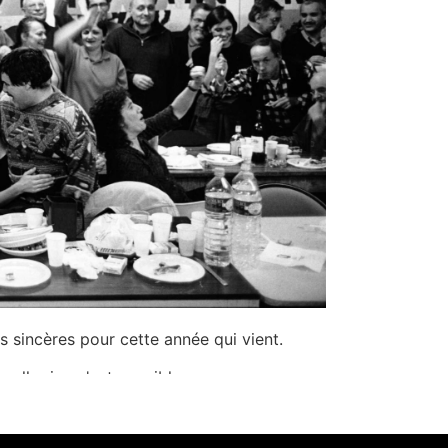
 sincères pour cette année qui vient.
uelle rien n'est possible.
faire cesser que la planète tourne comme
s de plus en plus de femmes et d'hommes.