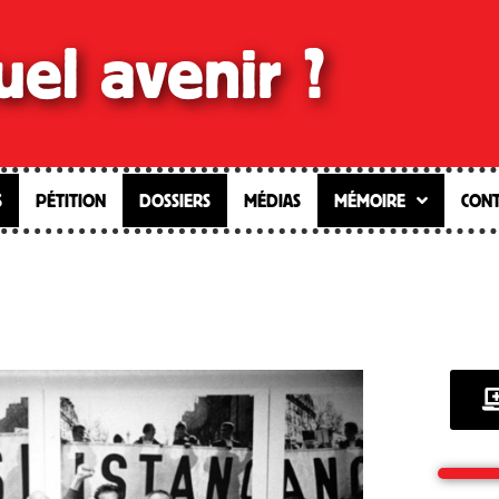
el avenir ?
S
PÉTITION
DOSSIERS
MÉDIAS
MÉMOIRE
CONT