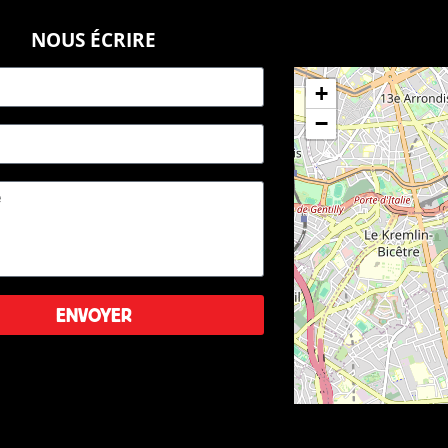
 qui la peuple est nécessaire a un équilibre
NOUS ÉCRIRE
res, des découvertes, de l'amour, des idées,
+
s, des luttes, des victoires, de la justice
−
ENVOYER