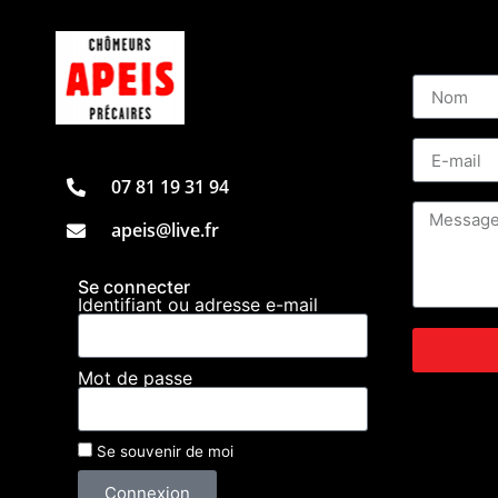
Faire en sorte de respecter la Terre et ce
dans la diversité et au bien commun.
Et puis de la joie, des rires, des rencont
beaucoup de questions et quelques réponse
sociale… et la paix !
L'Apeis
07 81 19 31 94
apeis-chomeurs.org
apeis@live.fr
Se connecter
Identifiant ou adresse e-mail
Mot de passe
Se souvenir de moi
Connexion