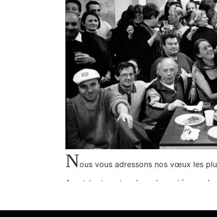
N
ous vous adressons nos vœux les plus
Avant toute autre chose la santé, sans laq
Nous souhaitons pouvoir collectivement 
une toupie folle qui éjecte de ses flanc