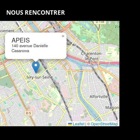
NOUS RENCONTRER
×
APEIS
140 avenue Danielle
Casanova
Leaflet
|
©
OpenStreetMap