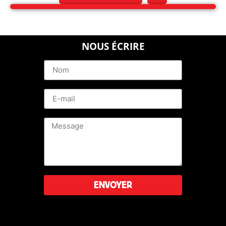
capable d’en faire individuellement et conjointement.
Allez, bonne année 2026 quand même ! La santé
avant tout, puis la paix, les amours et après, le reste
selon vos envies et besoins!
NOUS ÉCRIRE
L’Apeis
ENVOYER