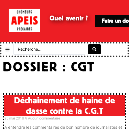
Quel avenir ?
Faire un d
DOSSIER : CGT
Déchainement de haine de
classe contre la C.G.T
25 mai 2016
Aucun commentaire
A entendre les commentaires de bon nombre de journalistes et