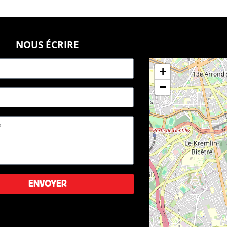
NOUS ÉCRIRE
+
−
ENVOYER