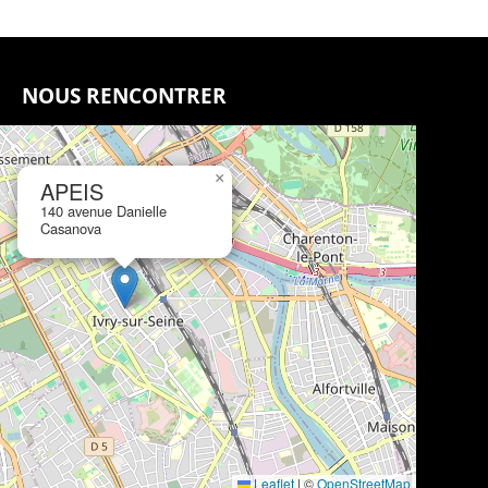
NOUS RENCONTRER
×
APEIS
140 avenue Danielle
Casanova
Leaflet
|
©
OpenStreetMap