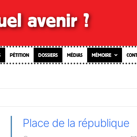
el avenir ?
S
PÉTITION
DOSSIERS
MÉDIAS
MÉMOIRE
CONT
Place de la république